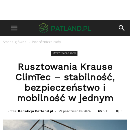
Strona główna
Podróżnicze rady
Podróżnicze rady
Rusztowania Krause
ClimTec – stabilność,
bezpieczeństwo i
mobilność w jednym
Przez
Redakcja Patland.pl
-
29 października 2024
530
0