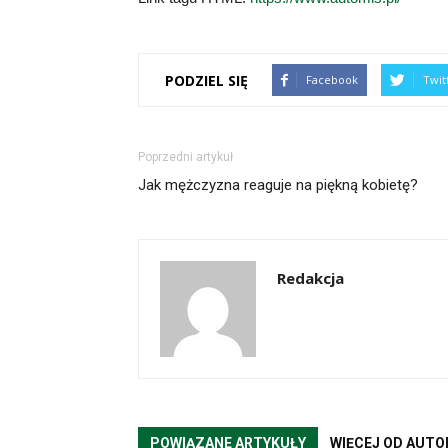
PODZIEL SIĘ
Facebook
Twit
Poprzedni artykuł
Jak mężczyzna reaguje na piękną kobietę?
Redakcja
POWIĄZANE ARTYKUŁY
WIĘCEJ OD AUTO