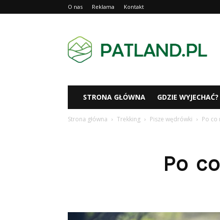
O nas
Reklama
Kontakt
Patland.pl
STRONA GŁÓWNA
GDZIE WYJECHAĆ?
Strona główna
Trekking
Pisze wędrówki
Po co 
Po co