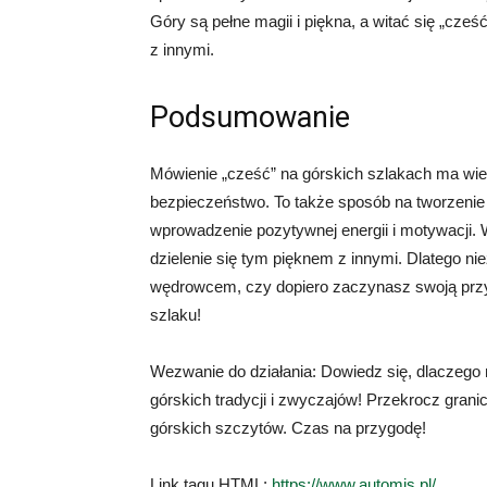
Góry są pełne magii i piękna, a witać się „cześć
z innymi.
Podsumowanie
Mówienie „cześć” na górskich szlakach ma wiele
bezpieczeństwo. To także sposób na tworzenie sp
wprowadzenie pozytywnej energii i motywacji. 
dzielenie się tym pięknem z innymi. Dlatego n
wędrowcem, czy dopiero zaczynasz swoją przy
szlaku!
Wezwanie do działania: Dowiedz się, dlaczego 
górskich tradycji i zwyczajów! Przekrocz gran
górskich szczytów. Czas na przygodę!
Link tagu HTML:
https://www.automis.pl/