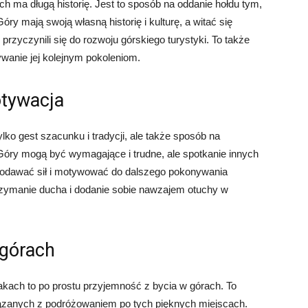
ch ma długą historię. Jest to sposób na oddanie hołdu tym,
óry mają swoją własną historię i kulturę, a witać się
przyczynili się do rozwoju górskiego turystyki. To także
ywanie jej kolejnym pokoleniom.
otywacja
lko gest szacunku i tradycji, ale także sposób na
Góry mogą być wymagające i trudne, ale spotkanie innych
e dodawać sił i motywować do dalszego pokonywania
trzymanie ducha i dodanie sobie nawzajem otuchy w
 górach
akach to po prostu przyjemność z bycia w górach. To
iązanych z podróżowaniem po tych pięknych miejscach.