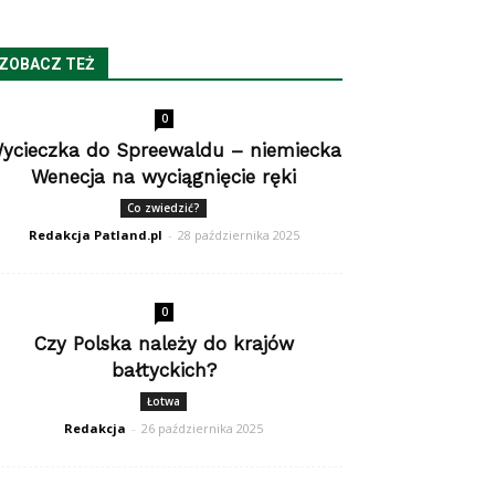
ZOBACZ TEŻ
0
ycieczka do Spreewaldu – niemiecka
Wenecja na wyciągnięcie ręki
Co zwiedzić?
Redakcja Patland.pl
-
28 października 2025
0
Czy Polska należy do krajów
bałtyckich?
Łotwa
Redakcja
-
26 października 2025