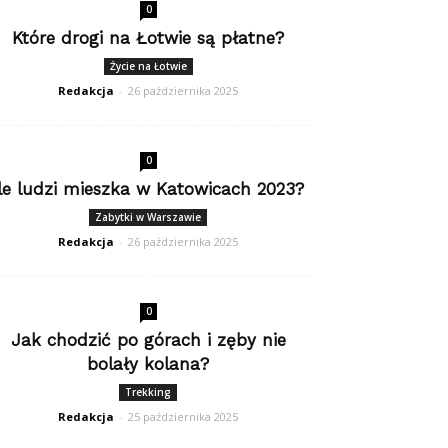
0
Które drogi na Łotwie są płatne?
Życie na Łotwie
Redakcja
-
26 października 2025
0
Ile ludzi mieszka w Katowicach 2023?
Zabytki w Warszawie
Redakcja
-
26 października 2025
0
Jak chodzić po górach i zęby nie
bolały kolana?
Trekking
Redakcja
-
25 października 2025