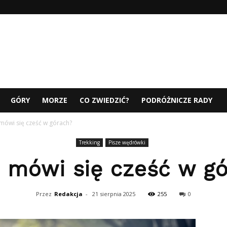
GÓRY
MORZE
CO ZWIEDZIĆ?
PODRÓŻNICZE RADY
mówi się cześć w górach?
Trekking
Pisze wędrówki
 mówi się cześć w g
Przez
Redakcja
-
21 sierpnia 2025
255
0