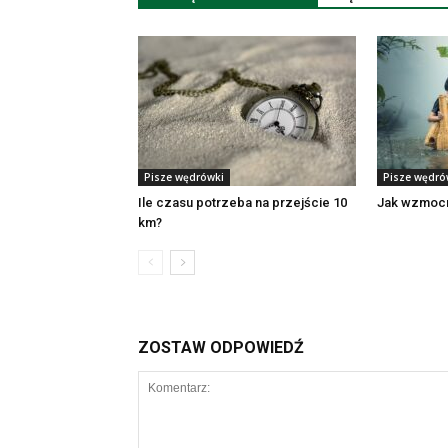
Pisze wędrówki
Pisze wędró
Ile czasu potrzeba na przejście 10
Jak wzmocn
km?
ZOSTAW ODPOWIEDŹ