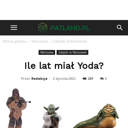
Strona główna
Warszawa
Zabytki w Warszawie
Warszawa
Zabytki w Warszawie
Ile lat miał Yoda?
Przez
Redakcja
-
2 stycznia 2025
289
0