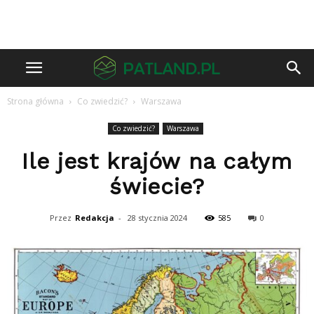
Strona główna
Co zwiedzić?
Warszawa
Co zwiedzić?
Warszawa
Ile jest krajów na całym
świecie?
Przez
Redakcja
-
28 stycznia 2024
585
0