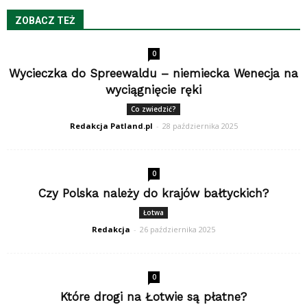
ZOBACZ TEŻ
0
Wycieczka do Spreewaldu – niemiecka Wenecja na
wyciągnięcie ręki
Co zwiedzić?
Redakcja Patland.pl
-
28 października 2025
0
Czy Polska należy do krajów bałtyckich?
Łotwa
Redakcja
-
26 października 2025
0
Które drogi na Łotwie są płatne?