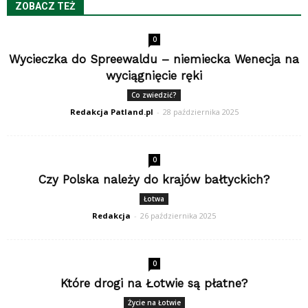
ZOBACZ TEŻ
0
Wycieczka do Spreewaldu – niemiecka Wenecja na
wyciągnięcie ręki
Co zwiedzić?
Redakcja Patland.pl
-
28 października 2025
0
Czy Polska należy do krajów bałtyckich?
Łotwa
Redakcja
-
26 października 2025
0
Które drogi na Łotwie są płatne?
Życie na Łotwie