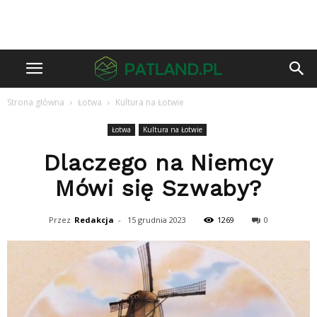
Strona główna
Łotwa
Kultura na Łotwie
Łotwa
Kultura na Łotwie
Dlaczego na Niemcy
Mówi się Szwaby?
Przez
Redakcja
-
15 grudnia 2023
1269
0