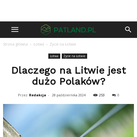
Strona główna
Łotwa
Życie na Łotwie
Łotwa
Życie na Łotwie
Dlaczego na Litwie jest
dużo Polaków?
Przez
Redakcja
-
28 października 2024
253
0