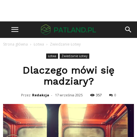
Strona główna
Łotwa
Zwiedzanie Łotwy
Łotwa
Zwiedzanie Łotwy
Dlaczego mówi się
madziary?
Przez
Redakcja
-
17 września 2025
357
0