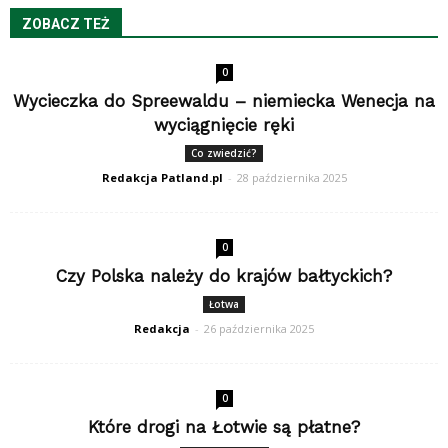
ZOBACZ TEŻ
0
Wycieczka do Spreewaldu – niemiecka Wenecja na
wyciągnięcie ręki
Co zwiedzić?
Redakcja Patland.pl
-
28 października 2025
0
Czy Polska należy do krajów bałtyckich?
Łotwa
Redakcja
-
26 października 2025
0
Które drogi na Łotwie są płatne?