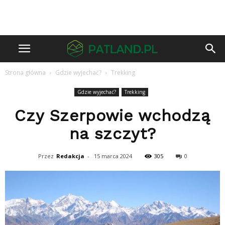
Strona główna
Gdzie wyjechać?
Trekking
Gdzie wyjechać?
Trekking
Czy Szerpowie wchodzą
na szczyt?
Przez
Redakcja
-
15 marca 2024
305
0