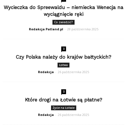
Wycieczka do Spreewaldu – niemiecka Wenecja na
wyciągnięcie ręki
Co zwiedzić?
Redakcja Patland.pl
-
28 października 2025
0
Czy Polska należy do krajów bałtyckich?
Łotwa
Redakcja
-
26 października 2025
0
Które drogi na Łotwie są płatne?
Życie na Łotwie
Redakcja
-
26 października 2025