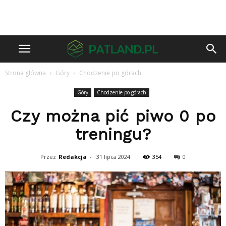
Strona główna
Góry
Chodzenie po górach
Góry
Chodzenie po górach
Czy można pić piwo 0 po
treningu?
Przez
Redakcja
-
31 lipca 2024
354
0