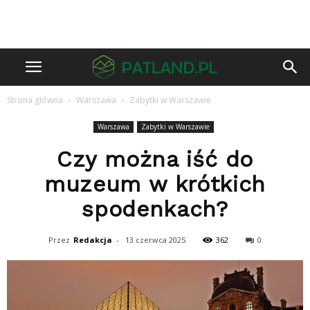
Strona główna
Warszawa
Zabytki w Warszawie
Warszawa
Zabytki w Warszawie
Czy można iść do
muzeum w krótkich
spodenkach?
Przez
Redakcja
-
13 czerwca 2025
362
0