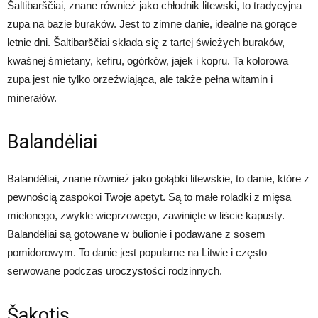
Šaltibarščiai, znane również jako chłodnik litewski, to tradycyjna
zupa na bazie buraków. Jest to zimne danie, idealne na gorące
letnie dni. Šaltibarščiai składa się z tartej świeżych buraków,
kwaśnej śmietany, kefiru, ogórków, jajek i kopru. Ta kolorowa
zupa jest nie tylko orzeźwiająca, ale także pełna witamin i
minerałów.
Balandėliai
Balandėliai, znane również jako gołąbki litewskie, to danie, które z
pewnością zaspokoi Twoje apetyt. Są to małe roladki z mięsa
mielonego, zwykle wieprzowego, zawinięte w liście kapusty.
Balandėliai są gotowane w bulionie i podawane z sosem
pomidorowym. To danie jest popularne na Litwie i często
serwowane podczas uroczystości rodzinnych.
Šakotis