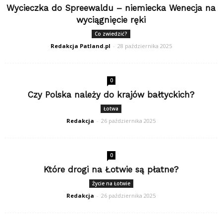
Wycieczka do Spreewaldu – niemiecka Wenecja na
wyciągnięcie ręki
Co zwiedzić?
Redakcja Patland.pl
-
28 października 2025
0
Czy Polska należy do krajów bałtyckich?
Łotwa
Redakcja
-
26 października 2025
0
Które drogi na Łotwie są płatne?
Życie na Łotwie
Redakcja
-
26 października 2025