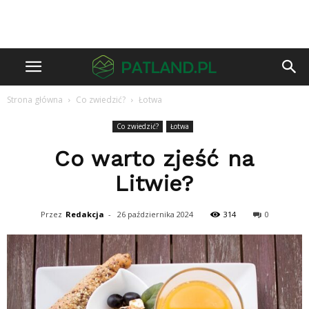
Strona główna
Co zwiedzić?
Łotwa
Co zwiedzić?
Łotwa
Co warto zjeść na
Litwie?
Przez
Redakcja
-
26 października 2024
314
0