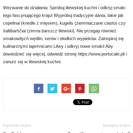
Wezwanie do działania: Spróbuj litewskiej kuchni i odkryj smaki
tego fascynującego kraju! Wypróbuj tradycyjne dania, takie jak
cepelinai (knedle z mięsem), kugelis (ziemniaczane ciasto) czy
šaltibarščiai (zimna barszcz litewski). Nie przegap również
smakowitych wędlin, serów i słodkich wypieków. Zainspiruj się
kulinarznymi tajemnicami Litwy i odkryj nowe smaki! Aby
dowiedzieć się więcej, odwiedź stronę https://www.portucale.pl/ i
zanurz się w litewskiej kuchni.
Poprzedni artykuł
Następny artykuł