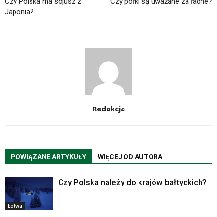
Czy Polska ma sojusz z
Czy półki są uważane za ładne?
Japonia?
Redakcja
POWIĄZANE ARTYKUŁY
WIĘCEJ OD AUTORA
Czy Polska należy do krajów bałtyckich?
Łotwa