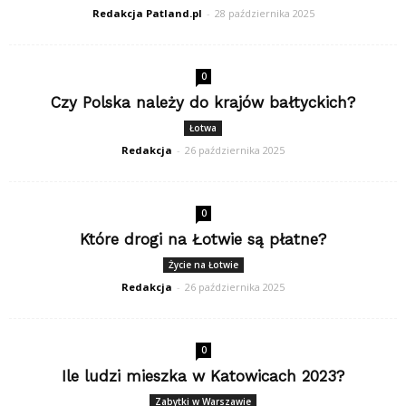
Redakcja Patland.pl
-
28 października 2025
0
Czy Polska należy do krajów bałtyckich?
Łotwa
Redakcja
-
26 października 2025
0
Które drogi na Łotwie są płatne?
Życie na Łotwie
Redakcja
-
26 października 2025
0
Ile ludzi mieszka w Katowicach 2023?
Zabytki w Warszawie