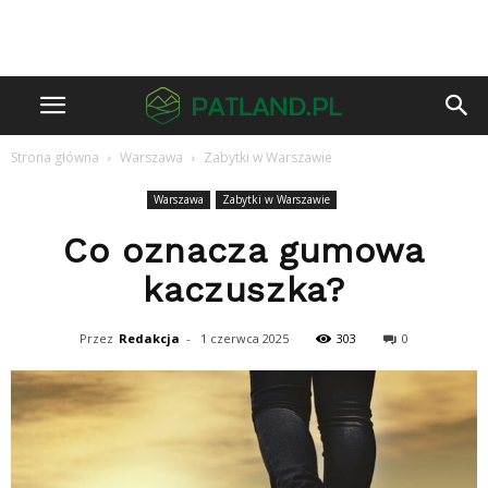
Strona główna
Warszawa
Zabytki w Warszawie
Warszawa
Zabytki w Warszawie
Co oznacza gumowa
kaczuszka?
Przez
Redakcja
-
1 czerwca 2025
303
0