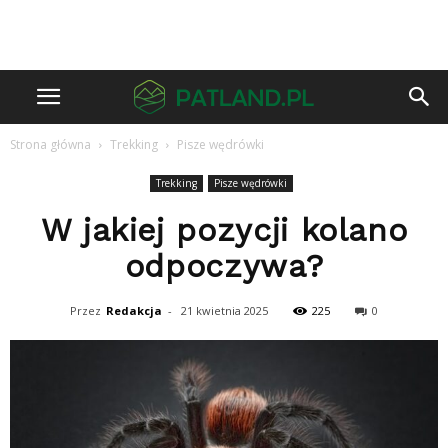
Strona główna
Trekking
Pisze wędrówki
Trekking
Pisze wędrówki
W jakiej pozycji kolano
odpoczywa?
Przez
Redakcja
-
21 kwietnia 2025
225
0