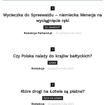
0
Wycieczka do Spreewaldu – niemiecka Wenecja na
wyciągnięcie ręki
Co zwiedzić?
Redakcja Patland.pl
-
28 października 2025
0
Czy Polska należy do krajów bałtyckich?
Łotwa
Redakcja
-
26 października 2025
0
Które drogi na Łotwie są płatne?
Życie na Łotwie
Redakcja
-
26 października 2025